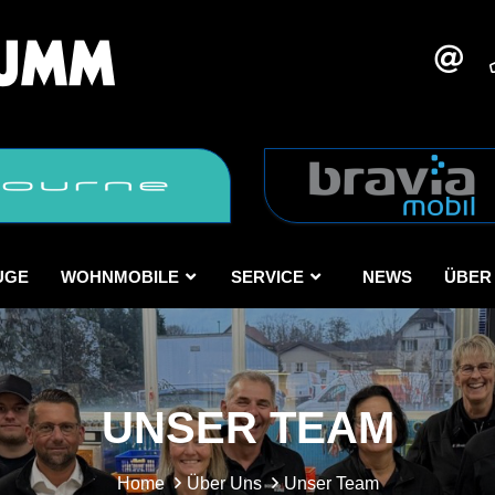
UGE
WOHNMOBILE
SERVICE
NEWS
ÜBER
UNSER TEAM
Home
Über Uns
Unser Team